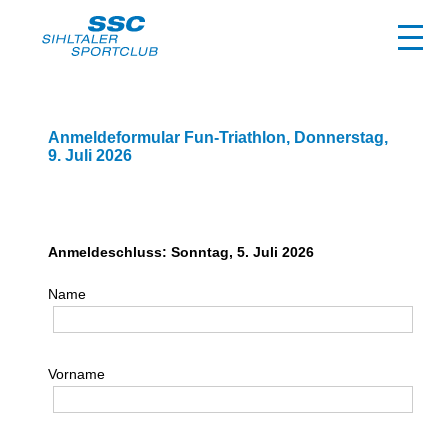
Anmeldeformular Fun-Triathlon, Donnerstag,
9. Juli 2026
club
ssc-vorstand
Anmeldeschluss: Sonntag, 5. Juli 2026
trainingsgruppen
Name
montagabend ganzkörpertraining
dienstagmorgen laufen
Vorname
dienstagmorgen walking
dienstagabend aqua-fit