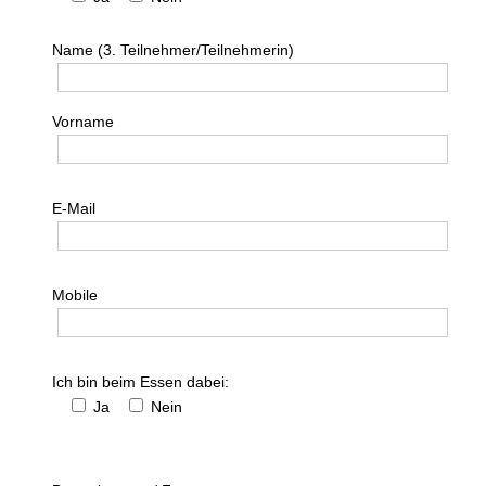
news-archiv
Name (3. Teilnehmer/Teilnehmerin)
events
Vorname
ssc-jahresprogramm 2026
event-kalender 2026 (Sportveranstaltungen)
E-Mail
startnummern-börse
ssc-kalender
Mobile
ssc-club-nachrichten
Ich bin beim Essen dabei:
resultate
Ja
Nein
resultat archiv
resultate 2025