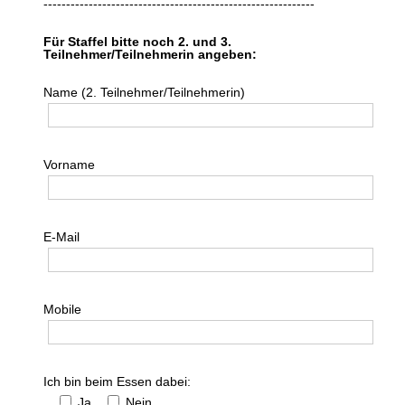
------------------------------------------------------------
bestenlisten
Für Staffel bitte noch 2. und 3.
Teilnehmer/Teilnehmerin angeben:
bestzeiten-meldung
Name (2. Teilnehmer/Teilnehmerin)
marktplatz
sponsoren + gemeinden
Vorname
ssc mitglieder-bereich
ssc-mitglieder-adressliste
E-Mail
ssc-gv 2026 (alle unterlagen)
Mobile
protokolle gv 2015 – 2025
statuten + reglemente
Ich bin beim Essen dabei:
news
Ja
Nein