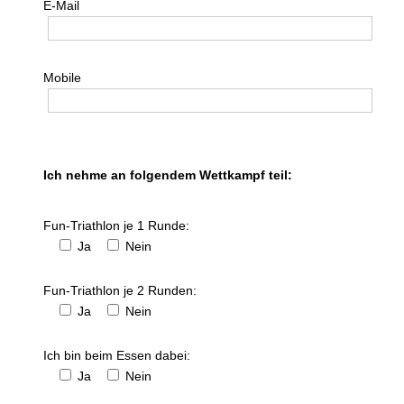
E-Mail
dienstagabend biken
mittwochabend laufen
Mobile
mittwochabend walking
donnerstagabend body-toning
Ich nehme an folgendem Wettkampf teil:
donnerstagabend rennrad-ausfahrten
Fun-Triathlon je 1 Runde:
berichte
Ja
Nein
fotos + filme
Fun-Triathlon je 2 Runden:
Ja
Nein
touren
Ich bin beim Essen dabei:
freitagabend triathlon-schwimmen
Ja
Nein
samstagmorgen-trainings