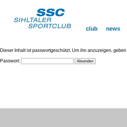
club
news
Dieser Inhalt ist passwortgeschützt. Um ihn anzuzeigen, geben S
Passwort:
club
ssc-vorstand
trainingsgruppen
montagabend ganzkörpertraining
dienstagmorgen laufen