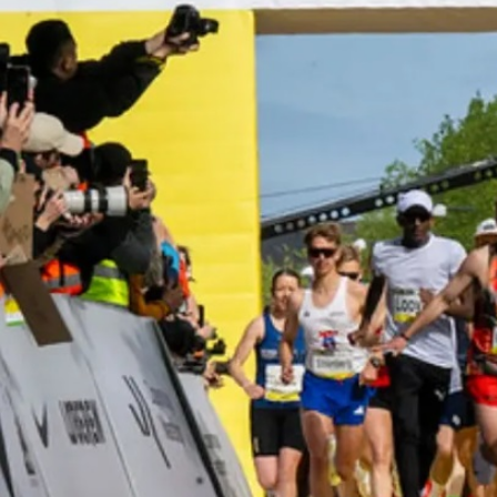
dienstagmorgen walking
dienstagabend aqua-fit
dienstagabend biken
mittwochabend laufen
mittwochabend walking
donnerstagabend body-toning
donnerstagabend rennrad-ausfahrten
berichte
fotos + filme
touren