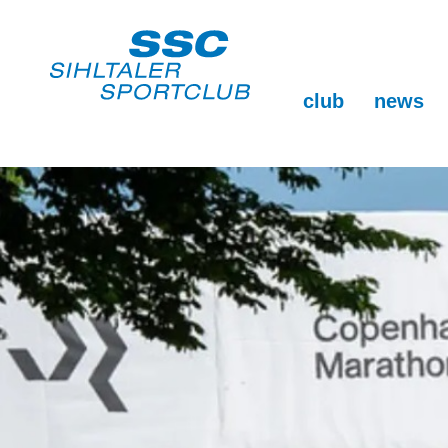
club
news
club
ssc-vorstand
trainingsgruppen
montagabend ganzkörpertraining
dienstagmorgen laufen