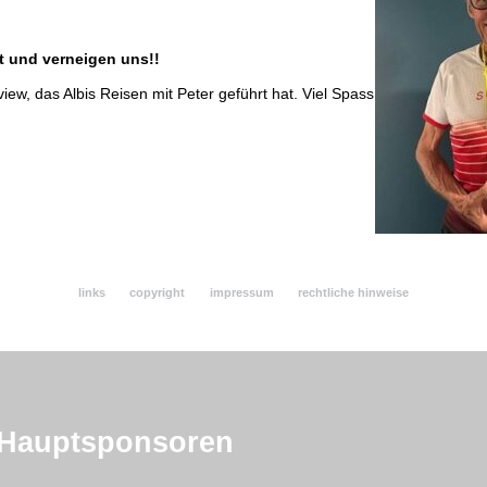
st und verneigen uns!!
ew, das Albis Reisen mit Peter geführt hat. Viel Spass
links
copyright
impressum
rechtliche hinweise
Hauptsponsoren