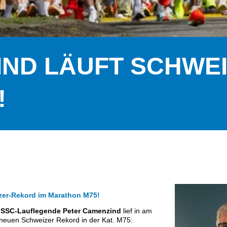
IND LÄUFT SCHWEI
!
zer-Rekord im Marathon M75!
 SSC-Lauflegende Peter Camenzind
lief in am
neuen Schweizer Rekord in der Kat. M75: