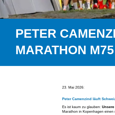
freitagabend triathlon-schwimmen
samstagmorgen-trainings
bestenlisten
PETER CAMENZ
bestzeiten-meldung
MARATHON M75
marktplatz
sponsoren + gemeinden
ssc mitglieder-bereich
ssc-mitglieder-adressliste
23. Mai 2026:
ssc-gv 2026 (alle unterlagen)
Peter Camenzind läuft Schwei
Es ist kaum zu glauben:
Unsere
protokolle gv 2015 – 2025
Marathon in Kopenhagen einen 