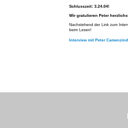
Schlusszeit: 3.24.04!
statuten + reglemente
Wir gratulieren Peter herzlich
news
Nachstehend der Link zum Intervi
beim Lesen!
news-archiv
Interview mit Peter Camenzind
events
ssc-jahresprogramm 2026
event-kalender 2026 (Sportveranstaltungen)
startnummern-börse
ssc-kalender
ssc-club-nachrichten
resultate