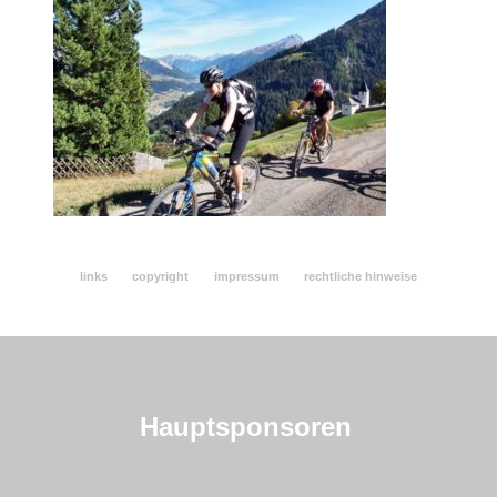
bestenlisten
bestzeiten-meldung
marktplatz
sponsoren + gemeinden
ssc mitglieder-bereich
links
copyright
impressum
rechtliche hinweise
ssc-mitglieder-adressliste
ssc-gv 2026 (alle unterlagen)
protokolle gv 2015 – 2025
Hauptsponsoren
statuten + reglemente
news