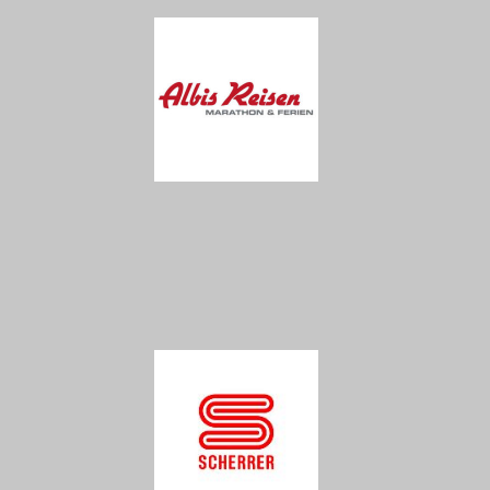
news-archiv
events
ssc-jahresprogramm 2026
event-kalender 2026 (Sportveranstaltungen)
startnummern-börse
ssc-kalender
ssc-club-nachrichten
resultate
resultat archiv
resultate 2025