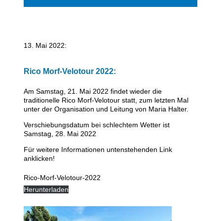
dienstagabend biken
mittwochabend laufen
13. Mai 2022:
mittwochabend walking
Rico Morf-Velotour 2022:
donnerstagabend body-toning
Am Samstag, 21. Mai 2022 findet wieder die
traditionelle Rico Morf-Velotour statt, zum letzten Mal
donnerstagabend rennrad-ausfahrten
unter der Organisation und Leitung von Maria Halter.
Verschiebungsdatum bei schlechtem Wetter ist
berichte
Samstag, 28. Mai 2022
Für weitere Informationen untenstehenden Link
fotos + filme
anklicken!
touren
Rico-Morf-Velotour-2022
Herunterladen
freitagabend triathlon-schwimmen
samstagmorgen-trainings