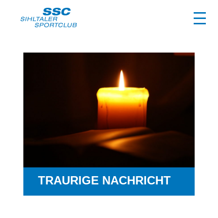
club
ssc-vorstand
trainingsgruppen
montagabend ganzkörpertraining
dienstagmorgen laufen
TRAURIGE NACHRICHT
dienstagmorgen walking
dienstagabend aqua-fit