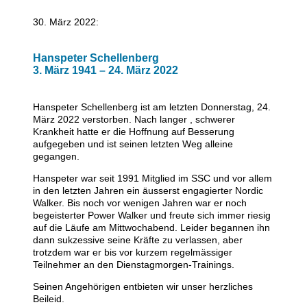
30. März 2022:
dienstagabend biken
mittwochabend laufen
Hanspeter Schellenberg
3. März 1941 – 24. März 2022
mittwochabend walking
Hanspeter Schellenberg ist am letzten Donnerstag, 24.
donnerstagabend body-toning
März 2022 verstorben. Nach langer , schwerer
Krankheit hatte er die Hoffnung auf Besserung
aufgegeben und ist seinen letzten Weg alleine
donnerstagabend rennrad-ausfahrten
gegangen.
berichte
Hanspeter war seit 1991 Mitglied im SSC und vor allem
in den letzten Jahren ein äusserst engagierter Nordic
Walker. Bis noch vor wenigen Jahren war er noch
fotos + filme
begeisterter Power Walker und freute sich immer riesig
auf die Läufe am Mittwochabend. Leider begannen ihn
touren
dann sukzessive seine Kräfte zu verlassen, aber
trotzdem war er bis vor kurzem regelmässiger
Teilnehmer an den Dienstagmorgen-Trainings.
freitagabend triathlon-schwimmen
Seinen Angehörigen entbieten wir unser herzliches
Beileid.
samstagmorgen-trainings