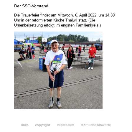
Der SSC-Vorstand
bestenlisten
Die Trauerfeier findet am Mittwoch, 6. April 2022, um 14.30
Uhr in der reformierten Kirche Thalwil statt. (Die
bestzeiten-meldung
Urnenbeisetzung erfolgt im engsten Familienkreis.)
marktplatz
sponsoren + gemeinden
ssc mitglieder-bereich
ssc-mitglieder-adressliste
ssc-gv 2026 (alle unterlagen)
protokolle gv 2015 – 2025
statuten + reglemente
links
copyright
impressum
rechtliche hinweise
news