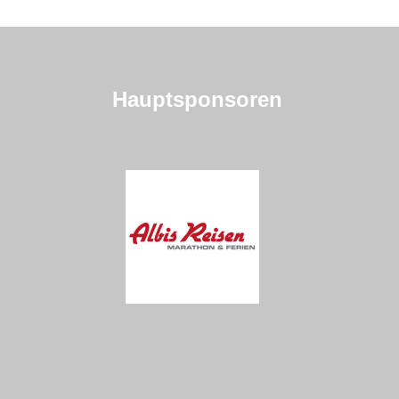
news-archiv
events
Hauptsponsoren
ssc-jahresprogramm 2026
event-kalender 2026 (Sportveranstaltungen)
startnummern-börse
ssc-kalender
ssc-club-nachrichten
resultate
resultat archiv
resultate 2025