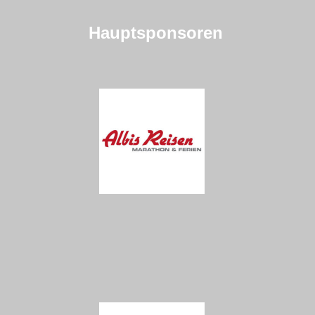
news-archiv
Hauptsponsoren
events
ssc-jahresprogramm 2026
event-kalender 2026 (Sportveranstaltungen)
startnummern-börse
ssc-kalender
ssc-club-nachrichten
resultate
resultat archiv
resultate 2025