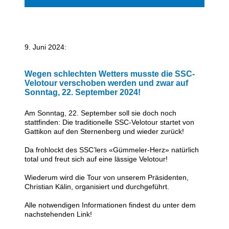
dienstagabend biken
mittwochabend laufen
9. Juni 2024:
mittwochabend walking
Wegen schlechten Wetters musste die SSC-
Velotour verschoben werden und zwar auf
donnerstagabend body-toning
Sonntag, 22. September 2024!
donnerstagabend rennrad-ausfahrten
Am Sonntag, 22. September soll sie doch noch
stattfinden: Die traditionelle SSC-Velotour startet von
Gattikon auf den Sternenberg und wieder zurück!
berichte
Da frohlockt des SSC’lers «Gümmeler-Herz» natürlich
fotos + filme
total und freut sich auf eine lässige Velotour!
Wiederum wird die Tour von unserem Präsidenten,
touren
Christian Kälin, organisiert und durchgeführt.
freitagabend triathlon-schwimmen
Alle notwendigen Informationen findest du unter dem
nachstehenden Link!
samstagmorgen-trainings