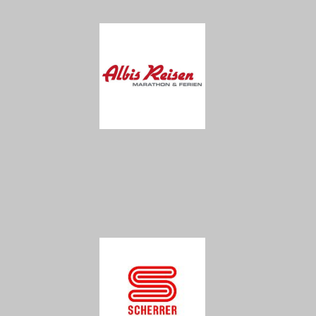
bestenlisten
bestzeiten-meldung
marktplatz
sponsoren + gemeinden
ssc mitglieder-bereich
ssc-mitglieder-adressliste
ssc-gv 2026 (alle unterlagen)
protokolle gv 2015 – 2025
statuten + reglemente
news