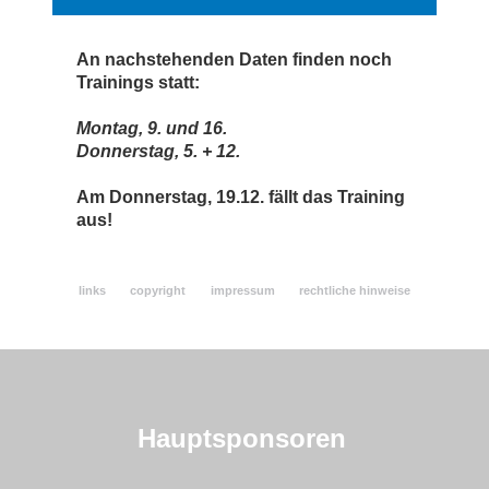
dienstagabend biken
An nachstehenden Daten finden noch
Trainings statt:
mittwochabend laufen
Montag, 9. und 16.
mittwochabend walking
Donnerstag, 5. + 12.
donnerstagabend body-toning
Am Donnerstag, 19.12. fällt das Training
aus!
donnerstagabend rennrad-ausfahrten
berichte
links
copyright
impressum
rechtliche hinweise
fotos + filme
touren
freitagabend triathlon-schwimmen
Hauptsponsoren
samstagmorgen-trainings